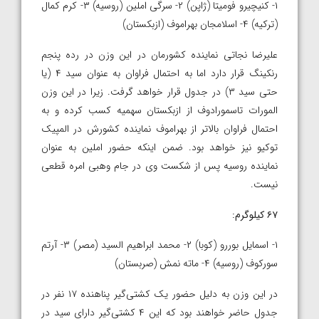
۱- کنیچیرو فومیتا (ژاپن) ۲- سرگی املین (روسیه) ۳- کرم کمال
(ترکیه) ۴- اسلامجان بهراموف (ازبکستان)
علیرضا نجاتی نماینده کشورمان در این وزن در رده پنجم
رنکینگ قرار دارد اما به احتمال فراوان به عنوان سید ۴ (یا
حتی سید ۳) در جدول قرار خواهد گرفت. زیرا در این وزن
المورات تاسمورادوف از ازبکستان سهمیه کسب کرده و به
احتمال فراوان بالاتر از بهراموف نماینده کشورش در المپیک
توکیو نیز خواهد بود. ضمن اینکه حضور املین به عنوان
نماینده روسیه پس از شکست وی در جام وهبی امره قطعی
نیست.
۶۷ کیلوگرم:
۱- اسمایل بوررو (کوبا) ۲- محمد ابراهیم السید (مصر) ۳- آرتم
سورکوف (روسیه) ۴- ماته نمش (صربستان)
در این وزن به دلیل حضور یک کشتی‌گیر پناهنده ۱۷ نفر در
جدول حاضر خواهند بود که این ۴ کشتی‌گیر دارای سید در