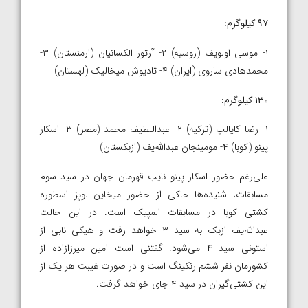
۹۷ کیلوگرم:
۱- موسی اولویف (روسیه) ۲- آرتور الکسانیان (ارمنستان) ۳-
محمدهادی ساروی (ایران) ۴- تادیوش میخالیک (لهستان)
۱۳۰ کیلوگرم:
۱- رضا کایالپ (ترکیه) ۲- عبداللطیف محمد (مصر) ۳- اسکار
پینو (کوبا) ۴- مومینجان عبدالله‌یف (ازبکستان)
علی‌رغم حضور اسکار پینو نایب قهرمان جهان در سید سوم
مسابقات، شنیده‌ها حاکی از حضور میخاین لوپز اسطوره
کشتی کوبا در مسابقات المپیک است. در این حالت
عبدالله‌یف ازبک به سید ۳ خواهد رفت و هیکی نابی از
استونی سید ۴ می‌شود. گفتنی است امین میرزازاده از
کشورمان نفر ششم رنکینگ است و در صورت غیبت هر یک از
این کشتی‌گیران در سید ۴ جای خواهد گرفت.