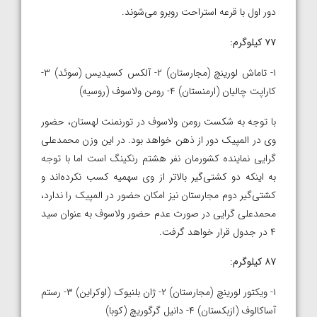
دور اول با قرعه استراحت روبرو می‌شوند.
۷۷ کیلوگرم:
۱- تاماش لورینچ (مجارستان) ۲- آلکس کسیدیس (سوئد) ۳-
کاراپت چالیان (ارمنستان) ۴- رومن ولاسوف (روسیه)
با توجه به شکست رومن ولاسوف در تورنمنت لهستان، حضور
وی در المپیک دور از ذهن خواهد بود. در این وزن محمدعلی
گرایی نماینده کشورمان نفر هشتم رنکینگ است اما با توجه
به اینکه دو کشتی‌گیر بالاتر از وی سهمیه کسب نکرده‌اند و
کشتی‌گیر دوم مجارستان نیز امکان حضور در المپیک را ندارد،
محمدعلی گرایی در صورت عدم حضور ولاسوف به عنوان سید
۴ در جدول قرار خواهد گرفت.
۸۷ کیلوگرم:
۱- ویکتور لورینچ (مجارستان) ۲- ژان بلنیوک (اوکراین) ۳- رستم
آساکالوف (ازبکستان) ۴- دانیل گرگوریچ (کوبا)