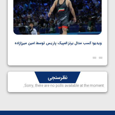
ویدیو؛ کسب مدال برنز المپیک پاریس توسط امین میرزازاده
ویدیو
ارمن
نظرسنجی
Sorry, there are no polls available at the moment.