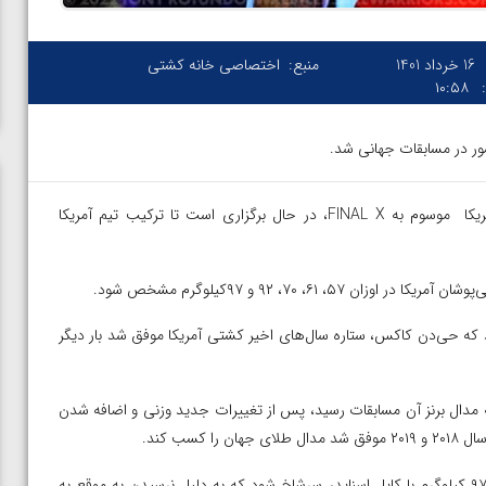
16 خرداد 1401
منبع:
اختصاصی خانه کشتی
۱۰:۵۸
شور در مسابقات جهانی شد.
– مسابقات کشتی آزاد انتخابی تیم ملی آمریکا موسوم به FINAL X، در حال برگزاری است تا ترکیب تیم آمریکا
۶، ۷۰، ۹۲ و ۹۷کیلوگرم مشخص شود.
 انتخابی در وزن ۹۲ کیلوگرم برگزار شد که حی‌دن کاکس، ستاره سال‌های اخیر کشتی آمریکا موفق شد بار دیگر
ماینده آمریکا در وزن ۸۶ کیلوگرم بود و به مدال برنز آن مسابقات رسید، پس از تغییرات جدید وزنی و اضافه شدن
ن از
ویدیو؛ صعود حسن یزدانی به فینال المپیک با برتری مقابل
الماس سیاه در مسابقات انتخابی المپیک۲۰۲۰، قصد داشت در وزن ۹۷ کیلوگرم با کایل اسنایدر سرشاخ شود که به دلیل نرسیدن به موقع به