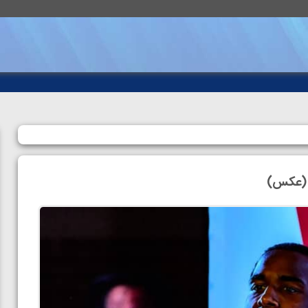
د (عکس)