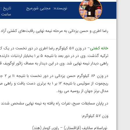
نویسنده:
مجتبی شورمیج
تاریخ :
ساعت :
رضا اطری و حسن یزدانی به مرحله نیمه نهایی رقابت‌های کشتی آزاد ال
خانه کشتی
ترکیه گذشت. وی در در دور بعد با
راهی دیدار نیمه نهایی شد. وی در این دیدار به مصاف زائور اوگویف ق
در وز
ریچموت از سوئیس با نتیجه ۱۲ بر ۱ به برتر
مدال برنز جهان از روسیه می رود.
در پایان مسابقات صبح، نفرات راه یافته به نیمه نهایی مشخص شدند
وزن ۵۷ کیلوگرم:
پیک با برتری مقابل
ویدیو؛ پیروزی هادی ساروی مقابل آرتور الکسانیان 
نوراسلام سانایف (قزاقستان) – راوی کومار (هند)