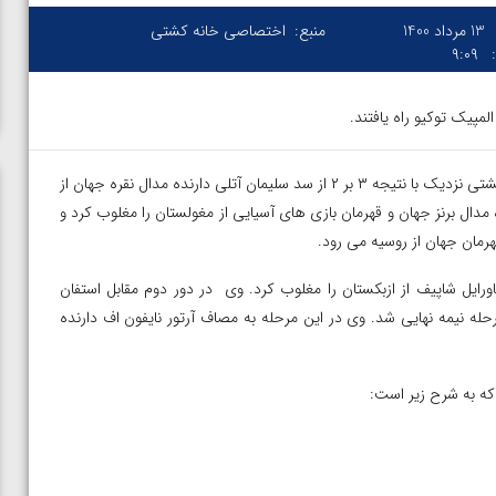
13 مرداد 1400
منبع:
اختصاصی خانه کشتی
۹:۰۹
مپیک توکیو راه یافتند.
– در وزن ۵۷ کیلوگرم رضا اطری در دور نخست در یک کشتی نزدیک با نتیجه ۳ بر ۲ از سد سلیمان آتلی دارنده مدال نقره جهان از
 نتیجه ۵ بر ۱ بخبایار اردنبات دارنده مدال برنز جهان و قهرمان بازی های آسیایی از مغولستان را مغلوب کرد و
هرمان جهان از روسیه می رود.
ن ۸۶ کیلوگرم حسن یزدانی در دور نخست با نتیجه ۱۱ بر ۲ جاورایل شاپیف از ازبکستان را مغلوب کرد. وی در دور دوم مقابل استفان
ی دست یافت و راهی مرحله نیمه نهایی شد. وی در این مرحله به مصاف آرتور نایفون اف دارنده
 که به شرح زیر است:
در فینال
ویدیو؛ برد قاطع مهمدی مقابل کلمبیا در دور اول المپیک