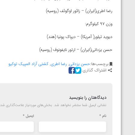
المپیک پاریس
رضا اطری(ایران) – زائور اوگوئف (روسیه)
وزن ۹۷ کیلوگرم:
دیوید تیلور( آمریکا) – دیپاک پونیا (هند)
حسن یزدانی(ایران) – ارتور نایفونوف (روسیه)
برچسب‌ها:
حسن یزدانی
,
رضا اطری
,
کشتی آزاد المپیک توکیو
اشتراک گذاری:
دیدگاهتان را بنویسید
نشانی ایمیل شما منتشر نخواهد شد.
بخش‌های موردنیاز علامت‌گذاری شده
نام
*
ایمیل
*