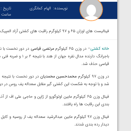
نویسنده:
الهام کمانگری
تاریخ :
ساعت :
فینالیست های اوزان ۶۵ و ۹۷ کیلوگرم راقبت های کشتی آزاد المپیک توکیو مشخص شدند.
خانه کشتی
– در وزن ۶۵ کیلوگرم
مرتضی قیاسی
باجرانگ دارنده مدال ن
قیاسی حذف شد.
در وزن ۹۷ کیلوگرم
محمدحسین محمدیان
شد و با توجه به شکست این کشتی گیر مقابل سعداله یف روس در دور ب
فینال وزن ۶۵ کیلوگرم مابین اوتوگورو از ژاپن و حاجی علی اف
بندی این رقابت ها راه یافتند.
فینال وزن ۹۷ کیلوگرم مابین عبدالرشید سعداله یف از روسیه و کا
دیدار رده بندی شدند.
پیک با برتری مقابل
ویدیو؛ پیروزی هادی ساروی مقابل آرتور الکسانیان 