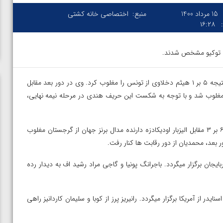
15 مرداد 1400
منبع:
اختصاصی خانه کشتی
۱۶:۲۸
در دور نخست با نتیجه ۵ بر ۱ هیثم دخلاوی از تونس را مغلوب کرد. وی در دور بعد مقابل
قره جهان از هند با نتیجه ۲ بر ۱ و ضربه فنی مغلوب شد و با توجه به شکست این حریف هندی در مرحله نیمه نهایی،
در دور نخست با نتیجه ۶ بر ۳ مقابل الیزبار اودیکادزه دارنده مدال برنز جهان از گرجستان مغلوب
عد، محمدیان از دور رقابت ها کنار رفت.
 از آذربایجان برگزار میگردد. باجرانگ پونیا و گاجی مراد رشید اف به دیدار رده
یل اسنایدر از آمریکا برگزار میگردد. رانیریز پرز از کوبا و سلیمان کاردانیز راهی
در فینال
ویدیو؛ برد قاطع مهمدی مقابل کلمبیا در دور اول المپیک