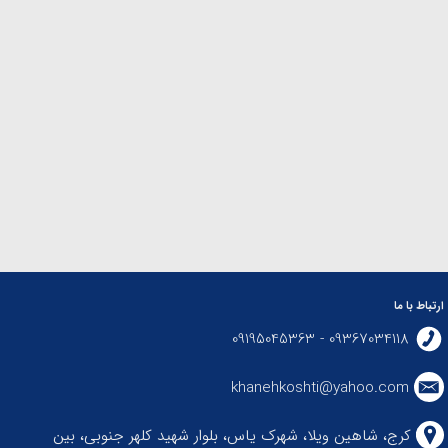
ارتباط با ما
09367034118 - 09195045363
khanehkoshti@yahoo.com
کرج، شاهین ویلا، شهرک یاس، بلوار شهید کلهر جنوبی، بین