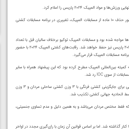
بر این اساس علی‌رغم کم شدن ۶۰۰ نفر از تعداد ورزشکاران و همینطور حذف ۱۰ ماده از مسابقات المپیک، تغییری در برنامه مسابقات کشتی
ا مواجه شده بود و مسابقات المپیک توکیو برخلاف سالیان قبل با تعداد
دقیق ۱۶ نفر در هر وزن برگزار خواهد شد. تعدادی که برای المپیک ۲۰۲۴ پاریس نیز حفظ خواهد شد. رقابت‌های کشتی المپیک ۲۰۲۴ با حضور
میته بین‌المللی المپیک مطرح کرده بود که این پیشنهاد همراه با سایر
ز سوی IOC رد شد.
پیش از این در اوایل سال جاری شایعاتی در مورد طرح اتحادیه جهانی برای جایگزینی کشتی فرنگی با ۳ وزن کشتی ساحلی مردان و ۳ وزن
سط اتحادیه جهانی کشتی تکذیب شد.
که فقط مختص مردان می‌باشد و به همین دلیل و عدم تساوی جنسیتی،
ن از
ویدیو؛ صعود حسن یزدانی به فینال المپیک با برتری مقابل
ورزش کشتی قبلا یک بار در سال ۲۰۱۳ از برنامه مسابقات المپیک ۲۰۲۰ کنار گذاشته شد. اما بر اساس قوانین آن زمان با رای‌گیری مجدد در اواخر