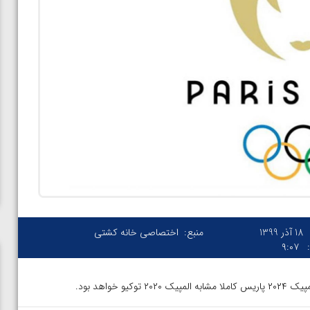
18 آذر 1399
منبع:
اختصاصی خانه کشتی
۹:۰۷
واهد بود.