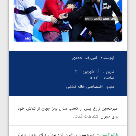
نویسنده:
امیررضا احمدی
تاریخ :
26 شهریور 1401
ساعت :
۱۰:۰۲
منبع:
اختصاصی خانه کشتی
امیرحسین زارع پس از کسب مدال برنز جهان از تلاش خود
برای جبران اشتباهات گفت.
خانه کشتی
– امیرحسین زارع، دارنده مدال طلای جهان و برنز