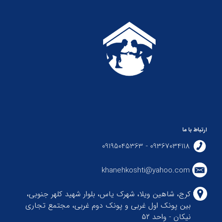
ارتباط با ما
09367034118 - 09195045363
khanehkoshti@yahoo.com
کرج، شاهین ویلا، شهرک یاس، بلوار شهید کلهر جنوبی،
بین پونک اول غربی و پونک دوم غربی، مجتمع تجاری
نیکان - واحد ۵۲