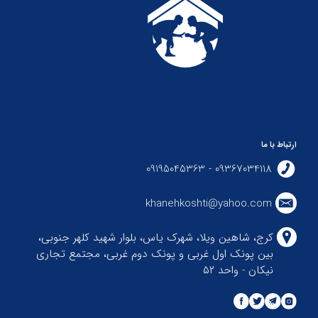
ارتباط با ما
09367034118 - 09195045363
khanehkoshti@yahoo.com
کرج، شاهین ویلا، شهرک یاس، بلوار شهید کلهر جنوبی،
بین پونک اول غربی و پونک دوم غربی، مجتمع تجاری
نیکان - واحد ۵۲