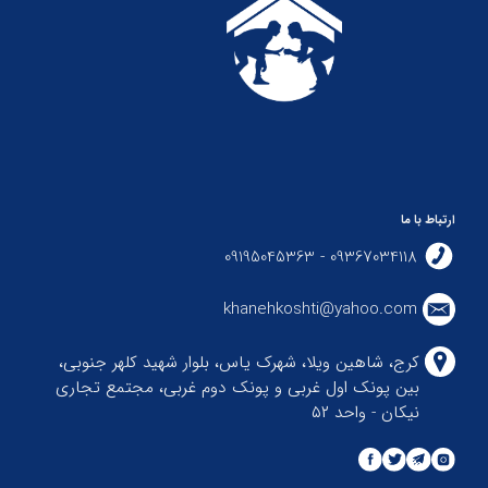
ارتباط با ما
09367034118 - 09195045363
khanehkoshti@yahoo.com
کرج، شاهین ویلا، شهرک یاس، بلوار شهید کلهر جنوبی،
بین پونک اول غربی و پونک دوم غربی، مجتمع تجاری
نیکان - واحد ۵۲