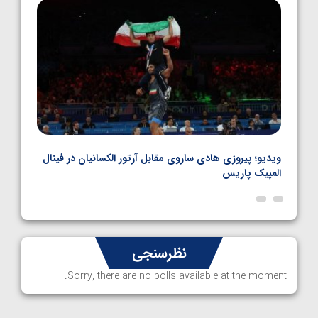
1405/05/06
بل
ویدیو؛ پیروزی هادی ساروی مقابل آرتور الکسانیان در فینال
ویدیو
المپیک پاریس
پاری
نظرسنجی
Sorry, there are no polls available at the moment.