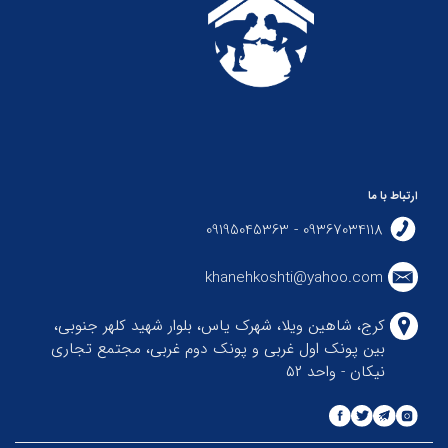
ارتباط با ما
09367034118 - 09195045363
khanehkoshti@yahoo.com
کرج، شاهین ویلا، شهرک یاس، بلوار شهید کلهر جنوبی،
بین پونک اول غربی و پونک دوم غربی، مجتمع تجاری
نیکان - واحد ۵۲