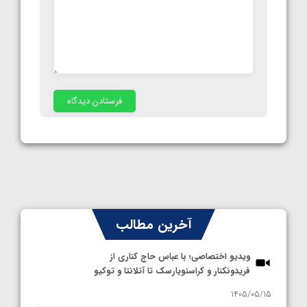
آخرین مطالب
ویدیو اختصاصی؛ با عباس حاج کناری از
فریدونکنار و کراسنویارسک تا آتلانتا و توکیو
1405/05/15