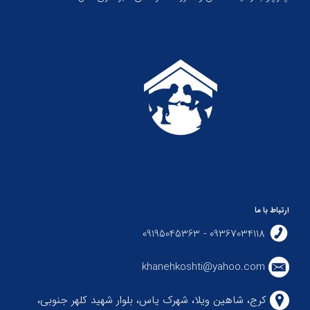
ارتباط با ما
09367034118 - 09195045363
khanehkoshti@yahoo.com
کرج، شاهین ویلا، شهرک یاس، بلوار شهید کلهر جنوبی،