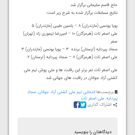
حاج قاسم سلیمانی برگزار شد.
نتایج مسابقات برگزار شده به شرح زیر است:
پویا یونسی (مازندران) ۸ – یاسین طیبی (مازندران) ۵
علی اصغر تات (هرمزگان) ۱۰ – امیررضا تیموری زاد (تهران)
صفر
سجاد پیردایه (لرستان) برنده ۳ – پویا یونسی (مازندران) ۳
علی اصغر تات (هرمزگان) ۸ – سجاد پیردایه (لرستان) ۲
علی اصغر تات نفر برتر این رقابت ها و ملی پوش تیم ملی
کشتی آزاد جوانان در رقابت های جهانی شد.
برچسب‌ها:
انتخابی تیم ملی کشتی آزاد جوانان
,
سجاد
پیردایه
,
علی اصغر تات
اشتراک گذاری:
دیدگاهتان را بنویسید