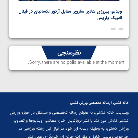
بل
ویدیو؛ پیروزی هادی ساروی مقابل آرتور الکسانیان در فینال
ویدیو
المپیک پاریس
پاری
نظرسنجی
Sorry, there are no polls available at the moment.
خانه کشتی | رسانه تخصصی ورزش کشتی
وبسایت خانه کشتی، به عنوان رسانه تخصصی و مستقل در حوزه ورزش
کشتی تلاش می کند با نشر بروزترین اخبار، مطالب، ویدیوها و تصاویر
ورزش کشتی، به وظیفه رسانه ای خود در قبال این رشته ورزشی در
چارچوب رعایت اخلاق و مقررات حرفه ای خبرنگاری عمل کند.