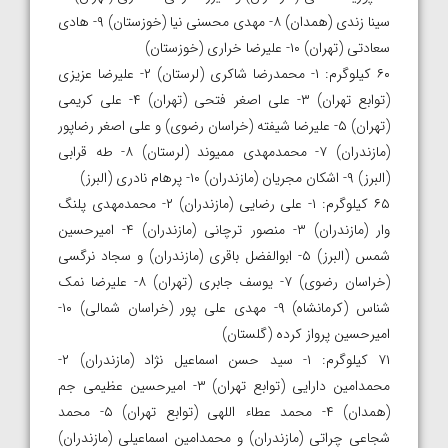
سینا زندی (همدان) ۸- مهدی محسنی نیا (خوزستان) ۹- هادی
سعادتی (تهران) ۱۰- علیرضا خراری (خوزستان)
۶۰ کیلوگرم: ۱- محمدرضا شاکری (لرستان) ۲- علیرضا عزیزی
(توابع تهران) ۳- علی اصغر فتحی (تهران) ۴- علی کریمی
(تهران) ۵- علیرضا شیفته (خراسان رضوی) و علی اصغر رضاپور
(مازندران) ۷- محمدمهدی ممیوند (لرستان) ۸- طه قرابی
(البرز) ۹- اشکان مجریان (مازندران) ۱۰- پرهام نادری (البرز)
۶۵ کیلوگرم: ۱- علی رضایی (مازندران) ۲- محمدمهدی پلنگ
وار (مازندران) ۳- منصور ترچانی (مازندران) ۴- امیرحسین
شمس (البرز) ۵- ابوالفضل باقری (مازندران) و سجاد نرگسی
(خراسان رضوی) ۷- یوسف جابری (تهران) ۸- علیرضا نمک
شناس (کرمانشاه) ۹- مهدی علی پور (خراسان شمالی) ۱۰-
امیرحسین پرواز کرده (گلستان)
۷۱ کیلوگرم: ۱- سید حسن اسماعیل نژاد (مازندران) ۲-
محمدامین دارایی (توابع تهران) ۳- امیرحسین عظیمی جم
(همدان) ۴- محمد عطاء اللهی (توابع تهران) ۵- محمد
شجاعی چراتی (مازندران) و محمدامین اسماعیلی (مازندران)