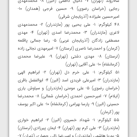
سالاروند (تهران) ۷- دانیال کاظمی (البرز) ۸- محمدمهدی
رجایی (خراسان رضوی) ۹- حسین فرجی (همدان) ۱۰-
امیرحسین علیزاده (آذربایجان شرقی)
۴۸ کیلوگرم: ۱- علی یحیی پور (مازندران) ۲- محمدمهدی
لاغری (مازندران) ۳- محمدرضا اسدی (تهران) ۴- مهدی
مصطفی زادگان (آذربایجان غربی) ۵- رضا جمالی پاقلعه
(کرمان) و احمدرضا ناصری (لرستان) ۷- امیرمهدی نجاتی زاده
(لرستان) ۸- مهدی دشتی (تهران) ۹- علیرضا محمدی
(کرمانشاه) ۱۰- علی آقایی (تهران)
۵۱ کیلوگرم: ۱- علی خرم دل (تهران) ۲- ابراهیم الهی
(مازندران) ۳- امیرعلی فریدی اسد (البرز) ۴- ابوالفضل باقری
(خراسان رضوی) ۵- علی مومنی (مازندران) و سیاوش یاری
(ایلام) ۷- امیرحسین احمدی (خراسان شمالی) ۸- محمدرضا
حسینی (البرز) ۹- پارسا بهرامی (کرمانشاه) ۱۰- علی اکبر یوسف
پور (کرمان)
۵۵ کیلوگرم: ۱- شهداد خسروی (البرز) ۲- ابراهیم خواری
(مازندران) ۳- علی کرم پور (تهران) ۴- ایمان پیرزادی (لرستان)
۵- پوریا هاشمی (مازندران) و امیررضا زالی حصاری (تهران) ۷-