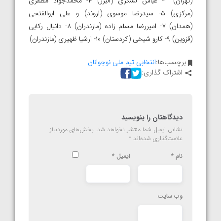
(تهران) ۳- عباس لشگری (البرز) ۴- محمدجواد مظفری
(مرکزی) ۵- سیدرضا موسوی (اروند) و علی ابوالفتحی
(همدان) ۷- امیررضا مسلم زاده (مازندران) ۸- دانیال رکابی
(قزوین) ۹- کارو شیخی (کردستان) ۱۰- ارشیا ظهیری (مازندران)
برچسب‌ها:
انتخابی تیم ملی نوجوانان
اشتراک گذاری:
دیدگاهتان را بنویسید
نشانی ایمیل شما منتشر نخواهد شد.
بخش‌های موردنیاز
علامت‌گذاری شده‌اند
*
نام
*
ایمیل
*
وب‌ سایت