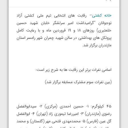
خانه کشتی
– رقابت های انتخابی تیم ملی کشتی آزاد
نوجوانان “گرامیداشت امیر سرلشگر خلبان شهید حسین
خلعتبری) روزهای ۱۸ و ۱۹ فروردین ماه و با رعایت کامل
پروتکل های بهداشتی در سالن شهید چمران شهر رامسر استان
مازندران برگزار شد.
اسامی نفرات برتر این رقابت ها به شرح زیر است:
(بین نفرات سوم مشترک مسابقه برگزار شد)
۴۵ کیلوگرم: ۱- حسین احمدی (مرکزی) ۲- سیدابوالفضل
رضوی (مازندران) ۳- امیررضا تیموری زاد (تهران) ۴- ابوالفضل
گل عین (فارس) ۵- محمدمهدی فتحی مهر (گلستان) و محمد