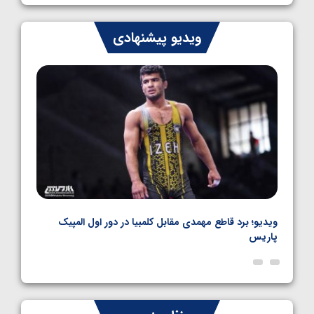
1405/05/07
ایران چشم به راه چهار مدال در پنج وزن دوم
ویدیو پیشنهادی
کشتی فرنگی نوجوانان جهان
1405/05/06
نال
ویدیو؛ برد قاطع مهمدی مقابل کلمبیا در دور اول المپیک
ویدیو
پاریس