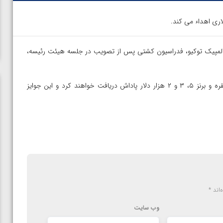
اری اهداء می کند.
به المپیک توکیو، فدراسیون کشتی پس از تصویب در جلسه هیئت رئیسه،
بر این اساس کشتی گیران به ترتیب در صورت کسب مدال طلا، نقره و برنز ۵، ۳ و ۲ هزار دلار پاداش دریافت خواهند کرد و این جوایز
‌اند
*
وب‌ سایت
ن از
ویدیو؛ صعود حسن یزدانی به فینال المپیک با برتری مقابل