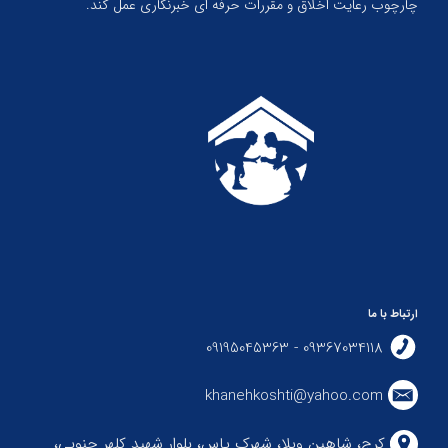
چارچوب رعایت اخلاق و مقررات حرفه ای خبرنگاری عمل کند.
ارتباط با ما
09367034118 - 09195045363
khanehkoshti@yahoo.com
کرج، شاهین ویلا، شهرک یاس، بلوار شهید کلهر جنوبی،