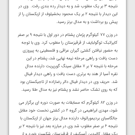
نتیجه ۳ بر یک مغلوب شد و به دیدار رده بندی رفت. وی در
این دیدار با نتیجه ۲ بر یک محمود بخشیلوف از ازبکستان را از
پیش رو برداشت و به مدال برنز رسید.
در وزن ۷۷ کیلوگرم پژمان پشتام در دور اول با نتیجه ۹ بر صفر
کایراتبک توگولبایف از قرقیزستان را مغلوب کرد. وی با توجه
به حضور نیافتن کشتی گیران عراقی و فلسطینی به پیروزی
دست یافت و راهی مرحله نیمه نهایی شد، پشتام در این
مرحله با نتیجه ۷ بر ۷ مقابل سینگ گورپریت دارنده مدال
نقره آسیا از هند به برتری دست یافت و راهی دیدار فینال
شد. حریف وی در دیدار فینال دالر رضازاده از تاجیکستان بود
که به روی تشک حاضر نشد و پشتام نیز به مدال طلا رسید.
در وزن ۸۲ کیلوگرم که مسابقات به صورت دوره ای برگزار می
شود، مهدی ابراهیمی در گروه ۲ در کشتی نخست خود مقابل
جالگاسبای بردیموراتوف دارنده مدال برنز جهان از ازبکستان با
نتیجه ۶ بر صفر مغلوب شد وی در مبارزه بعد نیز با نتیجه ۲ بر
یک مقابل کالیدین آسیکیف از قرقیزستان شکست خورد و از