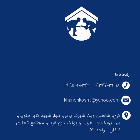
ارتباط با ما
09367034118 - 09195045363
khanehkoshti@yahoo.com
کرج، شاهین ویلا، شهرک یاس، بلوار شهید کلهر جنوبی،
بین پونک اول غربی و پونک دوم غربی، مجتمع تجاری
نیکان - واحد ۵۲