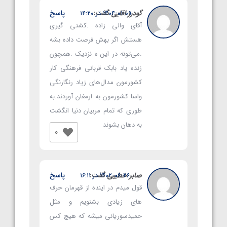
گودرز اقایی
گفت:
پاسخ
۱۴۰۴-۰۱-۰۹ در ۱۴:۲۰
آقای والی زاده .کشتی گیری
هستش اگر بهش فرصت داده بشه
.می‌تونه در این ه نزدیک .همچون
زنده یاد بابک قربانی فرهنگی کار
کشورمون مدال‌های زیاد رنگارنگی
واسا کشورمون به ارمغان آوردند.به
طوری که تمام مربیان دنیا انگشت
به دهان بشوند
0
صابر خطیبی
گفت:
پاسخ
۱۴۰۲-۰۶-۲۶ در ۱۶:۱۱
قول میدم در اینده از قهرمان حرف
های زیادی بشنویم و مثل
حمیدسوریانی میشه که هیچ کس