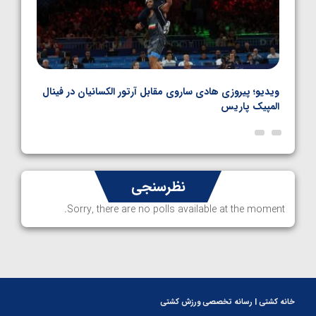
بل
ویدیو؛ پیروزی هادی ساروی مقابل آرتور الکسانیان در فینال
ویدیو
المپیک پاریس
پاری
نظرسنجی
Sorry, there are no polls available at the moment.
خانه کشتی | رسانه تخصصی ورزش کشتی