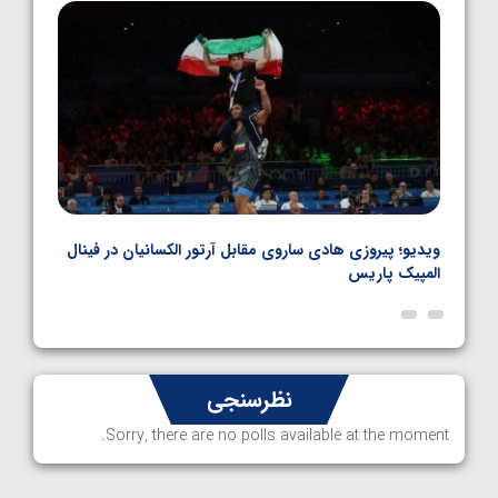
1405/05/06
بل
ویدیو؛ پیروزی هادی ساروی مقابل آرتور الکسانیان در فینال
ویدیو
المپیک پاریس
پاری
نظرسنجی
Sorry, there are no polls available at the moment.