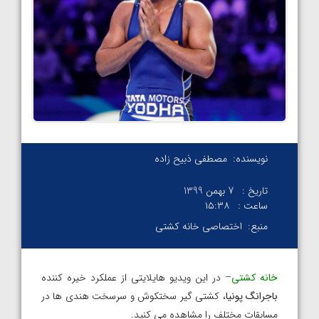
نویسنده:
مصطفی ذبیح زاده
تاریخ :
7 بهمن 1399
ساعت :
۱۵:۳۸
منبع:
اختصاصی خانه کشتی
خانه کشتی
– در این ویدیو هایلایتی از عملکرد خیره کننده
باجرانگ پونیا
، کشتی گیر سختکوش و سرسخت هندی ها در
مسابقات مختلف را مشاهده می کنید.