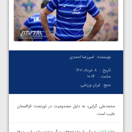
نویسنده:
امیررضا احمدی
تاریخ :
8 خرداد 1401
ساعت :
۱۰:۱۴
منبع:
ایران ورزشی
محمدعلی گرایی، به دلیل مصدومیت در تورنمنت قزاقستان
غایب است.
خانه کشتی
– یکی از دغدغه‌های بزرگ محمد بنا در این روزها