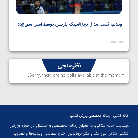
ویدیو؛ کسب مدال برنز المپیک پاریس توسط امین میرزازاده
ویدیو
ارمن
نظرسنجی
Sorry, there are no polls available at the moment.
خانه کشتی | رسانه تخصصی ورزش کشتی
وبسایت خانه کشتی، به عنوان رسانه تخصصی و مستقل در حوزه ورزش
کشتی تلاش می کند با نشر بروزترین اخبار، مطالب، ویدیوها و تصاویر