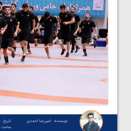
نویسنده:
امیررضا احمدی
تاریخ :
ساعت :