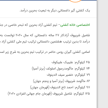
یک کشتی گیر داغستانی دیگر به تبعیت بحرین درآمد.
اختصاصی خانه کشتی
– تیم کشتی آزاد بحرین که تبحر خاصی در جذ
شامیل شریپوف آزادک
درآمد تا بدین ترتیب هشتمین داغستانی ترکیب تیم ملی کشتی آزاد ب
اسامی کشتی گیران روس حاضر در ترکیب تیم بحرین به شرح زیر اس
۶۵ کیلوگرم: علیبیک علیبکوف
۷۴ کیلوگرم: ماگومدرسول اسلوئف (برنز آسیا)
۷۹ کیلوگرم: خضیر سیف الدینوف
۸۶ ماگومد شریپوف (برنز آسیا و پنجم جهان)
۹۷ کیلوگرم: احمد تاج الدینوف (قهرمان جهان)
۱۲۵ کیلوگرم: شامیل شریپوف (قهرمان جام جهانی انفرادی ۲۰۲۰)
توسط امین میرزازاده
ویدیو؛ باخت امین کاویانی نژاد مقابل مالخاز آمویا