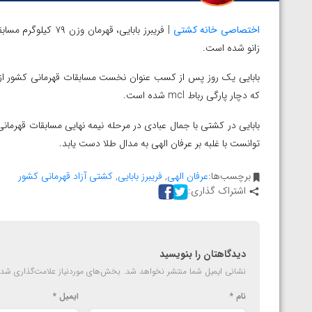
اختصاصی خانه کشتی
| فریبرز بابایی، ق
زانو شده است.
بابایی یک روز پس از کسب عنوان نخست مسابقات قهرمانی کشور از 
که دچار پارگی رباط mcl شده است.
بابایی در کشتی با جمال عبادی در مرحله نیمه نهایی مسابقات قهرم
توانست با غلبه بر عرفان الهی به مدال طلا دست یابد.
برچسب‌ها:
عرفان الهی
,
فریبرز بابایی
,
کشتی آزاد قهرمانی کشور
اشتراک گذاری:
دیدگاهتان را بنویسید
نشانی ایمیل شما منتشر نخواهد شد.
بخش‌های موردنیاز علامت‌گذاری شده
نام
*
ایمیل
*
توسط امین میرزازاده
ویدیو؛ باخت امین کاویانی نژاد مقابل مالخاز آمویا