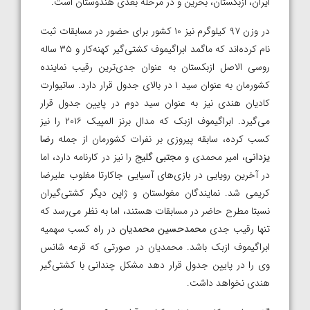
ایران، ازبکستان، بحرین و در مرحله بعدی هندوستان است.
در وزن ۹۷ کیلوگرم نیز ۱۰ کشور برای حضور در مسابقات ثبت
نام کرده‌اند که ماگمد ابراگیموف کشتی‌گیر کهنه‌کار و ۳۵ ساله
روسی الاصل ازبکستان به عنوان جدی‌ترین رقیب نماینده
کشورمان به عنوان سید ۱ در بالای جدول قرار دارد. ساتیوارت
کادیان هندی نیز به عنوان سید دوم در پایین جدول قرار
می‌گیرد. ابراگیموف ازبک که مدال برنز المپیک ۲۰۱۶ را نیز
کسب کرده، سابقه پیروزی بر نفرات کشورمان از جمله
رضا
یزدانی
، امیر محمدی و
مجتبی گلیج
را نیز در کارنامه دارد، اما
در آخرین رویایی در بازی‌های آسیایی جاکارتا مغلوب علیرضا
کریمی شد. نمایندگان مغولستان و ژاپن دیگر کشتی‌گیران
نسبتا مطرح حاضر در مسابقات هستند، اما به نظر می‌رسد که
تنها رقیب جدی
محمدحسین محمدیان
در راه کسب سهمیه
ابراگیموف ازبک باشد. محمدیان در صورتی که قرعه شانس
وی را در پایین جدول قرار دهد مشکل چندانی با کشتی‌گیر
هندی نخواهد داشت.