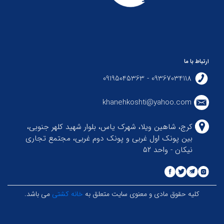
ارتباط با ما
09367034118 - 09195045363
khanehkoshti@yahoo.com
کرج، شاهین ویلا، شهرک یاس، بلوار شهید کلهر جنوبی،
بین پونک اول غربی و پونک دوم غربی، مجتمع تجاری
نیکان - واحد ۵۲
کلیه حقوق مادی و معنوی سایت متعلق به
خانه کشتی
می باشد.