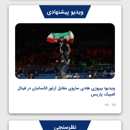
ایران چشم به راه چهار مدال در پنج وزن دوم
ویدیو پیشنهادی
کشتی فرنگی نوجوانان جهان
1405/05/06
بل
ویدیو؛ پیروزی هادی ساروی مقابل آرتور الکسانیان در فینال
ویدیو
المپیک پاریس
پاری
نظرسنجی