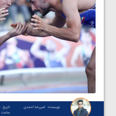
نویسنده:
امیررضا احمدی
تاریخ :
ساعت :