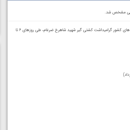
رنگی مشخص شد.
– دور برگشت لیگ دسته یک کشتی آزاد و فرنگی باشگاه های کشور گرامیداشت کشتی گیر شهید شاهرخ ضرغام، طی روزهای ۶ تا
ن از
ویدیو؛ صعود حسن یزدانی به فینال المپیک با برتری مقابل