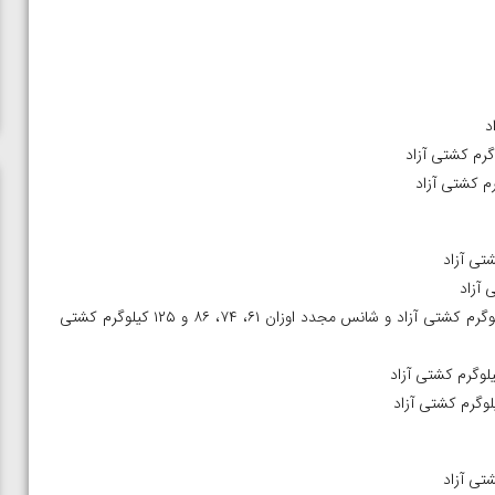
ساعت ۱۰:۳۰ تا ۱۴:۳۰ مسابقات مقدماتی اوزان ۵۷، ۶۵، ۷۹ و ۹۲ کیلوگرم کشتی آزاد و شانس مجدد اوزان ۶۱، ۷۴، ۸۶ و ۱۲۵ کیلوگرم کشتی
ن از
ویدیو؛ صعود حسن یزدانی به فینال المپیک با برتری مقابل