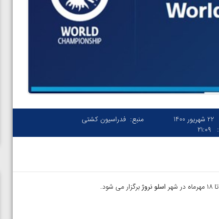
22 شهریور 1400
منبع:
فدراسیون کشتی
۲۱:۰۹
اسلو نروژ
برگزار می شود.