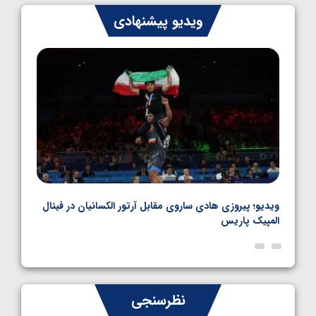
ایران چشم به راه چهار مدال در پنج وزن دوم
ویدیو پیشنهادی
کشتی فرنگی نوجوانان جهان
1405/05/06
بل
ویدیو؛ پیروزی هادی ساروی مقابل آرتور الکسانیان در فینال
ویدیو
المپیک پاریس
پاری
نظرسنجی