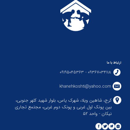
ارتباط با ما
09367034118 - 09195045363
khanehkoshti@yahoo.com
کرج، شاهین ویلا، شهرک یاس، بلوار شهید کلهر جنوبی،
بین پونک اول غربی و پونک دوم غربی، مجتمع تجاری
نیکان - واحد ۵۲