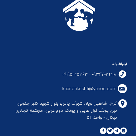
ارتباط با ما
09367034118 - 09195045363
khanehkoshti@yahoo.com
کرج، شاهین ویلا، شهرک یاس، بلوار شهید کلهر جنوبی،
بین پونک اول غربی و پونک دوم غربی، مجتمع تجاری
نیکان - واحد ۵۲