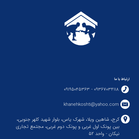
ارتباط با ما
09367034118 - 09195045363
khanehkoshti@yahoo.com
کرج، شاهین ویلا، شهرک یاس، بلوار شهید کلهر جنوبی،
بین پونک اول غربی و پونک دوم غربی، مجتمع تجاری
نیکان - واحد ۵۲