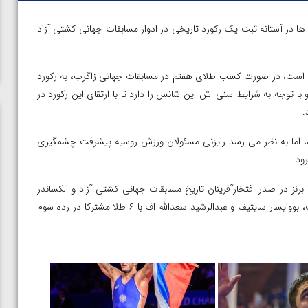
ها در آستانه ثبت یک رکورد تاریخی در ادوار مسابقات جهانی کشتی آزاد
 به کسب ۶ مدال طلای جهان شده است، در صورت کسب طلای هفتم در مسابقات جهانی زاگرب، به رکورد
 توجه به شرایط سنی اش این شانس را دارد تا با ارتقای این رکورد در
.
پیکارهای جهانی ۲۰۲۵ هنوز قطعی نشده، اما به نظر می رسد رایزنی مسئولان ورزش روسیه پیشرفت چشمگیری
ود.
لازم به ذکر است، والنتین یوردانوف از بلغارستان با ۷ طلا، ۲ نقره و ۱ برنز در صدر افتخارآفرینان تاریخ مسابقات جهانی کشتی آزاد و الکساندر
مدوید با هفت طلای جهانی در جایگاه دوم قرار دارد. سرگی بلاگازوف، بووایسار سایتیف و عبدالرشید سعدالله اف با ۶ طلا مشترکا در رده سوم
در فینال
ویدیو؛ برد قاطع مهمدی مقابل کلمبیا در دور اول المپیک