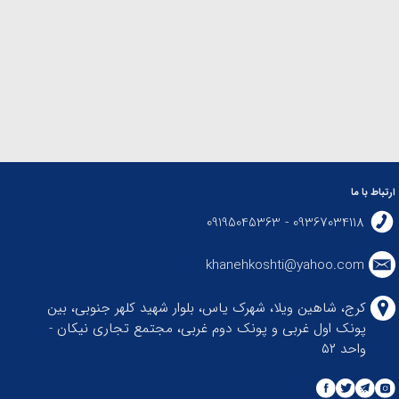
ارتباط با ما
09367034118 - 09195045363
khanehkoshti@yahoo.com
کرج، شاهین ویلا، شهرک یاس، بلوار شهید کلهر جنوبی، بین
پونک اول غربی و پونک دوم غربی، مجتمع تجاری نیکان -
واحد ۵۲