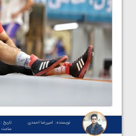
نویسنده:
امیررضا احمدی
تاریخ :
ساعت :