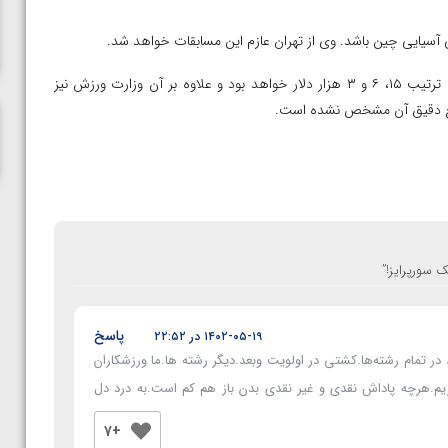
ناظم امینه
آسیایی چین باشد. وی از تهران عازم این مسابقات خواهد شد.
پاداش پای سکو به مدال‌آوران طلا، نقره و برنز در بازیهای آسیایی به ترتیب ۱۵، ۶ و ۳ هزار دلار خواهد بود و علاوه بر آن وزارت ورزش نیز
مبلغ دقیق آن مشخص نشده است.
ک سورپرایز!
”
پاسخ
۱۴۰۲-۰۵-۱۹ در ۲۲:۵۲
د در تمام رشته‌ها.کشتی در اولویت وبعد.دیگر رشته ها.ما ورزشکاران
م.هرچه پاداش نقدی و غیر نقدی بدن باز هم کم است.به درد دل
+7