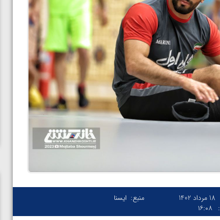
18 مرداد 1402
منبع:
ایسنا
۱۶:۰۸