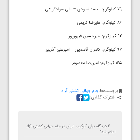
٧٩ کیلوگرم: محمد نخودی – علی سوادکوهی
٨۶ کیلوگرم: علیرضا کریمی
۹۲ کیلوگرم: امیرحسین فیروزپور
٩٧ کیلوگرم: کامران قاسمپور – امیرعلی آذرپیرا
۱۲۵ کیلوگرم: امیررضا معصومی
برچسب‌ها:
جام جهانی کشتی آزاد
اشتراک گذاری:
2 دیدگاه برای “
ترکیب ایران در جام جهانی کشتی آزاد
اعلام شد
”