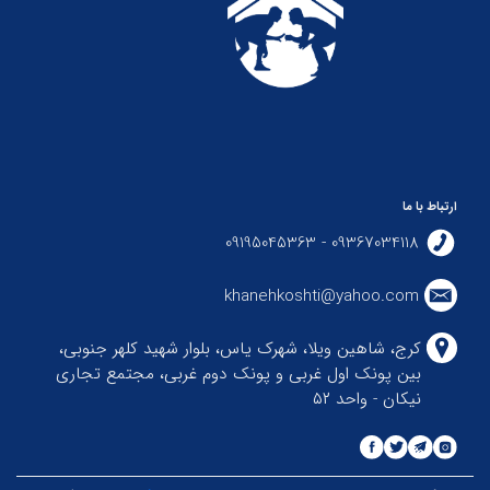
ارتباط با ما
09367034118 - 09195045363
khanehkoshti@yahoo.com
کرج، شاهین ویلا، شهرک یاس، بلوار شهید کلهر جنوبی،
بین پونک اول غربی و پونک دوم غربی، مجتمع تجاری
نیکان - واحد ۵۲