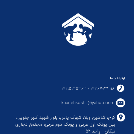
ارتباط با ما
09367034118 - 09195045363
khanehkoshti@yahoo.com
کرج، شاهین ویلا، شهرک یاس، بلوار شهید کلهر جنوبی،
بین پونک اول غربی و پونک دوم غربی، مجتمع تجاری
نیکان - واحد ۵۲