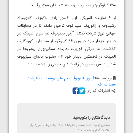
۱۲۵ کیلوگرم: زلیمخان خزریف ۸ – بالدان سیژیپوف ۷
از ۶ نماینده المپیکی این کشور زائور اوگویف، گاژی‌مراد
رشیدوف و زائوربک سیداکوف ترجیح دادند تا در مسابقات
جهانی نروژ شرکت نکنند. آرتور نایفونوف نفر سوم المپیک نیز
در تنها دیدار خود در وزن ۸۶ کیلوگرم از سد دارن کوروگلیف
گذشت. اما سرگی کوزیرف نماینده سنگین‌وزن روس‌ها در
المپیک در نخستین دیدار خود ۴-۰ مغلوب بالدان سیژیپوف
شد و شانس حضور در رقابت‌های جهانی را از دست داد.
برچسب‌ها:
آرتور نایفونوف
,
تیم ملی روسیه
,
عبدالرشید
سعدالله اف
اشتراک گذاری:
دیدگاهتان را بنویسید
نشانی ایمیل شما منتشر نخواهد شد.
بخش‌های موردنیاز
علامت‌گذاری شده‌اند
*