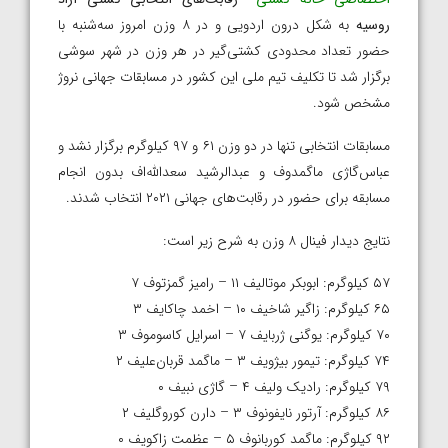
روسیه
به شکل درون اردویی و در ۸ وزن امروز سه‌شنبه با
حضور تعداد محدودی کشتی‌گیر در هر وزن در شهر سوشی
برگزار شد تا تکلیف تیم ملی این کشور در مسابقات جهانی نروژ
مشخص شود.
مسابقات انتخابی تنها در دو وزن ۶۱ و ۹۷ کیلوگرم برگزار نشد و
عباس‌گاژی ماگمدوف و عبدالرشید سعدالله‌اف بدون انجام
مسابقه برای حضور در رقابت‌های جهانی ۲۰۲۱ انتخاب شدند.
نتایج دیدار فینال ۸ وزن به شرح زیر است:
۵۷ کیلوگرم: ابوبکر موتالیف ۱۱ – رامیز گمزتوف ۷
۶۵ کیلوگرم: زاگیر شاخیف ۱۰ – اخمد چاکایف ۳
۷۰ کیلوگرم: یوگنی ژربایف ۷ – اسرایل کاسوموف ۳
۷۴ کیلوگرم: تیمور بیژویف ۳ – ماگمد قربان‌علیف ۲
۷۹ کیلوگرم: رادیک ولیف ۴ – گاژی نبیف ۰
۸۶ کیلوگرم: آرتور نایفونوف ۳ – دارن کوروگلیف ۲
۹۲ کیلوگرم: ماگمد کوربانوف ۵ – عظمت زاکویف ۰