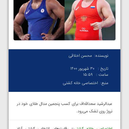
نویسنده:
محسن اخلاقی
تاریخ :
30 شهریور 1400
ساعت :
۱۵:۵۹
منبع:
اختصاصی خانه کشتی
عبدالرشید سعدالله‌اف برای کسب پنجمین مدال طلای خود در
نروژ روی تشک می‌رود.
اختصاصی
خانه کشتی
–
رقابت‌های انتخابی کشتی آزاد