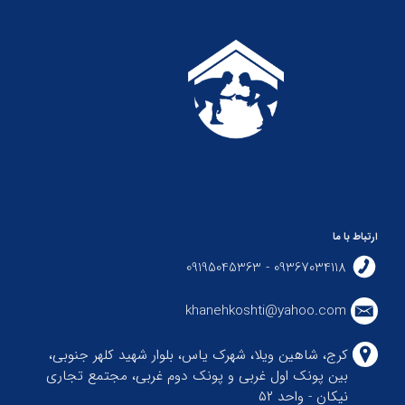
ارتباط با ما
09367034118 - 09195045363
khanehkoshti@yahoo.com
کرج، شاهین ویلا، شهرک یاس، بلوار شهید کلهر جنوبی،
بین پونک اول غربی و پونک دوم غربی، مجتمع تجاری
نیکان - واحد ۵۲