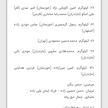
۷۷ کیلوگرم: امین کاویانی نژاد (خوزستان) امیر عبدی (قم)
علی اسکو (مازندران) محمدرضا مختاری (فارس)
۸۲ کیلوگرم: رسول گرمسیری (خوزستان) عباس مهدی زاده
(اصفهان)
۸۷ کیلوگرم: محمدحسین محمودی (تهران)
۹۷ کیلوگرم: محمدهادی ساروی (مازندران) مهدی بالی
(مازندران)
۱۳۰ کیلوگرم: امین میرزازاده (خورستان) فردین هدایتی
(مازندران)
سرمربی: حسن رنگرز
مربیان: حسن حسین زاده – فرزاد ایمان علی زاده
ماساژور: جمال حق پناه
تیم اعزامی به بلغارستان: