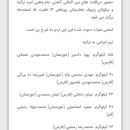
حضور دررقابت های بین المللی کشتی جام وهبی امره ترکیه
و نیکولای پتروف بلغارستان روزهای ۱۳ لغایت ۱۵ اسفندماه
برگزار می شود.
اسامی نفرات دعوت شده این این اردو به شرح زیر است:
تیم اعزامی به ترکیه:
۵۵ کیلوگرم: پویا دادمرز (خوزستان) محمدمهدی شعبانی
(فارس)
۶۰ کیلوگرم: مهدی محسن نژاد (خوزستان) امیررضا ده بزرگی
(فارس) محمدمهدی غلامپور (فارس)
۶۳ کیلوگرم: میثم دلخانی (فارس) ایمان محمدی (خوزستان)
۶۷ کیلوگرم: سعید اسماعیلی (خوزستان) محمدجواد رضایی
(قم)
۷۲ کیلوگرم: محمدرضا رستمی (فارس)