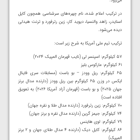
می‌رود.
در ترکیب اعلام شده، نام چهره‌های سرشناسی همچون کایل
اسنایدر، زاهد والنسیا، دیوید کار، زین رترفورد و ترنت هیدلی
دیده می‌شود.
ترکیب تیم ملی آمریکا به شرح زیر است:
۵۷ کیلوگرم: اسپنسر لی (نایب قهرمان المپیک ۲۰۲۴)
۶۱ کیلوگرم: مارکوس بلیز
۶۵ کیلوگرم: ریل وودز – بو باست (مسابقات سری فاینال
ایکس در وزن ۶۵ کیلوگرم بین ریل وودز (دارنده مدال برنز
جهان ۲۰۲۵) و بو باست (قهرمان آزاد آمریکا ۲۰۲۶) به تعویق
افتاده است)
۷۰ کیلوگرم: زین رترفورد (دارنده مدال طلا و نقره جهان)
۷۴ کیلوگرم: جیمز گرین (دارنده مدال نقره و برنز جهان)
۷۹ کیلوگرم: لوی هاینس
۸۶ کیلوگرم: کایل دیک (دارنده ۴ مدال طلای جهان و ۲ برنز
المپیک)