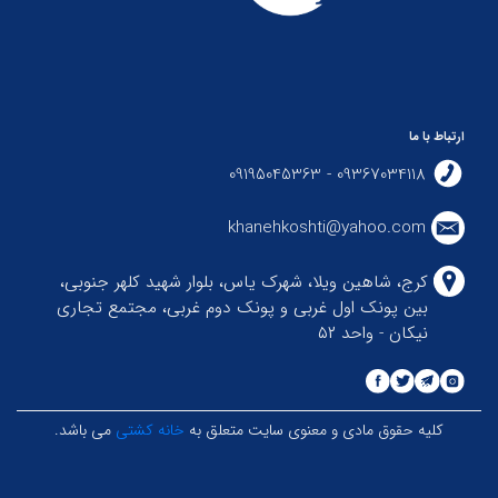
ارتباط با ما
09367034118 - 09195045363
khanehkoshti@yahoo.com
کرج، شاهین ویلا، شهرک یاس، بلوار شهید کلهر جنوبی،
بین پونک اول غربی و پونک دوم غربی، مجتمع تجاری
نیکان - واحد ۵۲
کلیه حقوق مادی و معنوی سایت متعلق به
خانه کشتی
می باشد.