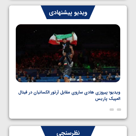
ایران چشم به راه چهار مدال در پنج وزن دوم
ویدیو پیشنهادی
کشتی فرنگی نوجوانان جهان
1405/05/06
بل
ویدیو؛ پیروزی هادی ساروی مقابل آرتور الکسانیان در فینال
ویدیو
المپیک پاریس
پاری
نظرسنجی