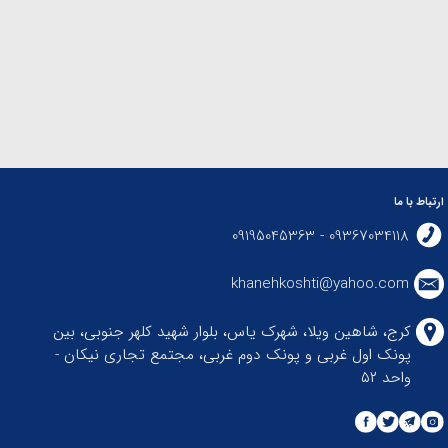
ارتباط با ما
09367034118 - 09195045363
khanehkoshti@yahoo.com
کرج، شاهین ویلا، شهرک یاس، بلوار شهید کلهر جنوبی، بین
پونک اول غربی و پونک دوم غربی، مجتمع تجاری نیکان -
واحد ۵۲