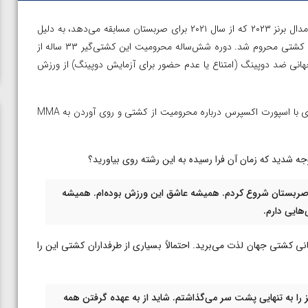
| ختیک تسابالوف، قهرمان جهان در سال ۲۰۱۴ و دارنده مدال برنز ۲۰۲۳ که از سال ۲۰۲۱ برای صربستان مسابقه می‌دهد، به دلیل
نقض قوانین ضد دوپینگ به مدت شش سال از حضور در رقابت‌های کشتی محروم شد. دوره شش‌ساله محرومیت این کشتی‌گیر ۳۳ ساله از
آغاز شده است. تسابالوف بر اساس ماده ۲.۵ قانون جهانی ضد دوپینگ (امتناع یا عدم حضور برای آزمایش دوپینگ) از ورزش
تسابالوف اعلام کرد که قصد دارد به MMA روی آورد. او در مصاحبه‌ای با اسپورت اکسپرس درباره محرومیت از کشتی و روی آوردن به MMA
 انتقالم به تیم ملی صربستان شروع کردم. همیشه عاشق این ورزش بوده‌ام. همیشه
هایی دارم.
در مسابقات قهرمانی کشتی جهان لذت می‌برید. احتمالاً بسیاری از طرفداران کشتی این را
 را به تنهایی پشت سر می‌گذاشتم. شاید از به عهده گرفتن همه
ن از
ویدیو؛ صعود حسن یزدانی به فینال المپیک با برتری مقابل