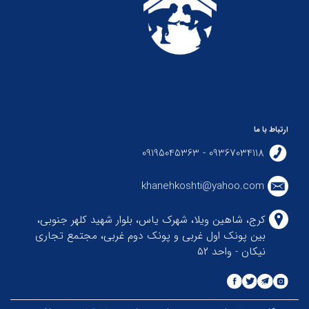
ارتباط با ما
09367034118 - 09195045363
khanehkoshti@yahoo.com
کرج، شاهین ویلا، شهرک یاس، بلوار شهید کلهر جنوبی،
بین پونک اول غربی و پونک دوم غربی، مجتمع تجاری
نیکان - واحد ۵۲