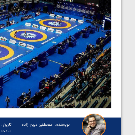
نویسنده:
مصطفی ذبیح زاده
تاریخ :
ساعت :