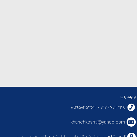
ارتباط با ما
09367034118 - 09195045363
khanehkoshti@yahoo.com