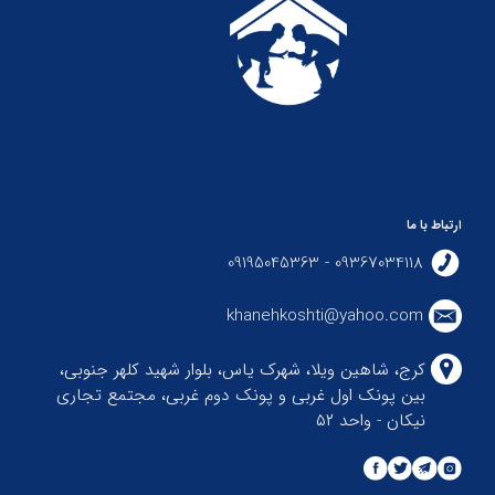
ارتباط با ما
09367034118 - 09195045363
khanehkoshti@yahoo.com
کرج، شاهین ویلا، شهرک یاس، بلوار شهید کلهر جنوبی،
بین پونک اول غربی و پونک دوم غربی، مجتمع تجاری
نیکان - واحد ۵۲