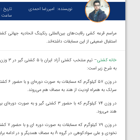
نویسنده:
امیررضا احمدی
تاریخ :
ساعت :
مراسم قرعه کشی رقابت‌های بین‌المللی رنکینگ اتحادیه جهانی ک
استقبال ضعیفی از این مسابقات داشته‌اند.
خانه کشتی
– تیم من
به شرح زیر است:
سرلک به همراه اودیت از هند به مصاف هم می‌روند.
در وزن ۷۴ کیلوگرم که با حضور ۳ کشتی گیر و
هند می‌رود.
نخودی و علی سوادکوهی در گروه A به مصاف ه
توسط امین میرزازاده
ویدیو؛ باخت امین کاویانی نژاد مقابل مالخاز آمویا