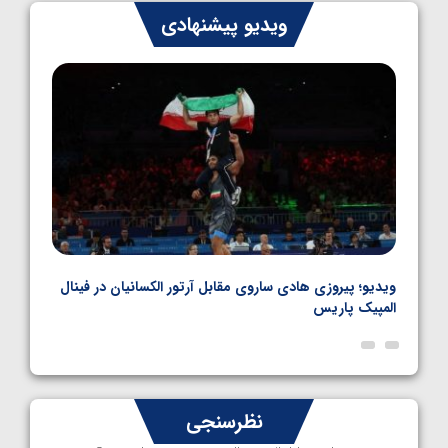
ایران چشم به راه چهار مدال در پنج وزن دوم
ویدیو پیشنهادی
کشتی فرنگی نوجوانان جهان
1405/05/06
بل
ویدیو؛ پیروزی هادی ساروی مقابل آرتور الکسانیان در فینال
ویدیو
المپیک پاریس
پاری
نظرسنجی