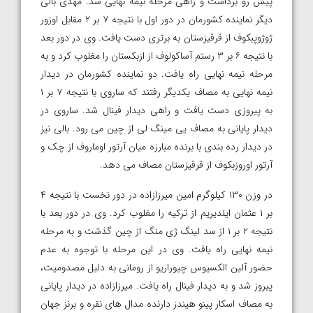
پیش رو برداشت و راهی مرحله نیمه نهایی شد. مهدی بالی
دیگر نماینده کشورمان در دور اول با نتیجه ۷ بر ۲ مقابل اوزور
ژوژوپبکوف از قرقیزستان به برتری دست یافت. وی در دور بعد
با نتیجه ۶ بر ۳ رستم آساکولوف از ازبکستان را مغلوب کرد و به
مرحله نیمه نهایی راه یافت. دو نماینده کشورمان در دیدار
نیمه نهایی به مصاف یکدیگر رفتند که ساروی با نتیجه ۷ بر ۱
به پیروزی دست یافت و راهی دیدار فینال شد. ساروی در
دیدار پایانی به مصاف یی مینگ لی از چین می رود. بالی نیز
در دیدار رده بندی با برنده مبارزه میان آرتور اوماروف از چک و
آرتور اوروزبکوف از قرقیزستان مصاف می دهد.
در وزن ۱۳۰ کیلوگرم امین میرزازاده در دور نخست با نتیجه ۴
بر ۱ عثمان ایلدیریم از ترکیه را مغلوب کرد. وی در دور بعد با
نتیجه ۲ بر ۱ از سد لینگ ژی منگ از چین گذشت و به مرحله
نیمه نهایی راه یافت. وی در این مرحله با توجوه به عدم
حضور آلین الکسیوس چیوراریو از رومانی به دلیل مصدومیت،
پیروز شد و به دیدار فینال راه یافت. میرزازاده در دیدار پایانی
به مصاف اسکار پینو هیندز دارنده مدال های نقره و برنز جهان