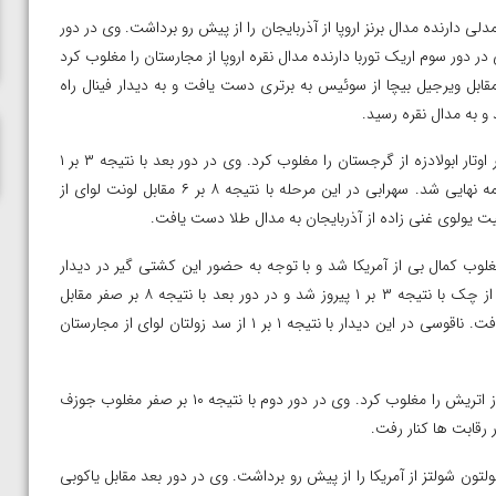
ناظم امینه
رم امید آرامی در دور نخست با نتیجه ۳ بر ۱ نیهات ممدلی دارنده مدال برنز اروپا از آذربایجان را از پیش رو برداشت. وی در دور
کرد. آرامی در دور سوم اریک توربا دارنده مدال نقره اروپا از مجارستان را مغلوب کرد
ه مرحله نیمه نهایی راه یافت. وی در این مرحله با نتیجه ۷ بر ۲ مقابل ویرجیل بیچا از سوئیس به برتری دست یافت و به دیدار فینال راه
در وزن ۷۲ کیلوگرم سید دانیال سهرابی در دور اول با نتیجه ۶ بر صفر اوتار ابولادزه از گرجستان را مغلوب کرد. وی در دور بعد با نتیجه ۳ بر ۱
روبرت فریتش از مجارستان را از پیش رو برداشت و راهی مرحله نیمه نهایی شد. سهرابی در این مرحله با نتیجه ۸ بر ۶ مقابل لونت لوای از
یت یولوی غنی زاده از آذربایجان به مدال طلا دست یافت.
زن ۷۷ کیلوگرم محمد ناقوسی در دور نخست با نتیجه ۵ بر ۳ مغلوب کمال بی از آمریکا شد و با توجه به حضور این کشتی گیر در دیدار
فینال به گروه بازنده ها رفت. وی در این گروه مقابل اولدریش وارگا از چک با نتیجه ۳ بر ۱ پیروز شد و در دور بعد با نتیجه ۸ بر صفر مقابل
ساچینو داویتا از گرجستان به برتری رسید و به دیدار رده بندی راه یافت. ناقوسی در این دیدار با نتیجه ۱ بر ۱ از سد زولتان لوای از مجارستان
در وزن ۹۷ کیلوگرم وحید دادخواه با نتیجه ۵ بر ۳ مارکوس رانگینگر از اتریش را مغلوب کرد. وی در دور دوم با نتیجه ۱۰ بر صفر مغلوب جوزف
 رقابت ها کنار رفت.
زن ۱۳۰ کیلوگرم علی اکبر یوسفی در دور نخست با نتیجه ۳ بر ۱ کولتون شولتز از آمریکا را از پیش رو برداشت. وی در دور بعد مقابل یاکوبی