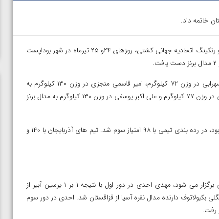
– رقابت های بین المللی کشتی فرنگی جام امره پولیاک و رنکینگ اتحادیه جهانی کشتی، روزهای ۲۴و ۲۵ تیرماه در شهر بوداپست
تیم منتخب کشتی فرنگی ایران در این مسابقات توسط سیددانیال سهرابی در وزن ۷۲ کیلوگرم، امیر قاسمی منجزی در وزن ۱۳۰ کیلوگرم به
مدال طلا، امید آرامی در وزن ۶۰ کیلوگرم به مدال نقره، محمد ناقوسی در وزن ۷۷ کیلوگرم و علی اکبر یوسفی در وزن ۱۳۰ کیلوگرم به مدال برنز
تیم ایران که با ۷ کشتی گیر در ۶ وزن در این مسابقات شرکت کرده بود، در رده بندی تیمی با ۹۸ امتیاز سوم شد. تیم های آذربایجان با ۱۴۰ و
در وزن ۵۵ کیلوگرم که با حضور ۷ کشتی گیر و به صورت دوره ای برگزار می شود، مهدی احدی در دور اول با نتیجه ۱ بر ۱ یرسین آبیر از
 دور بعد با نتیجه ۷ بر صفر مغلوب امانگلی بکبولاتوف دارنده مدال نقره آسیا از قزاقستان شد. احدی در دور سوم
ن از
ویدیو؛ صعود حسن یزدانی به فینال المپیک با برتری مقابل