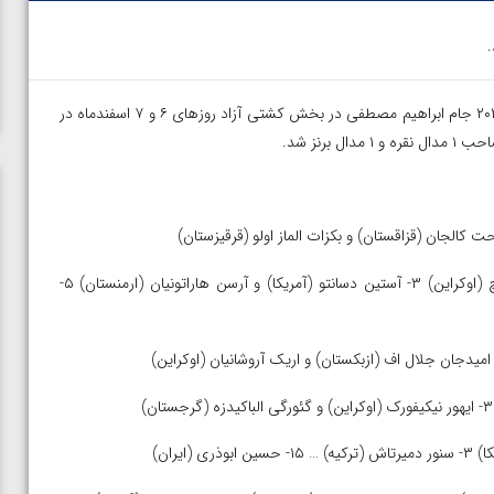
– دومین رقابت رنکینگ اتحادیه جهانی کشتی در سال ۲۰۲۳ جام ابراهیم مصطفی در بخش کشتی آزاد روزهای ۶ و ۷ اسفندماه در
۶۱ کیلوگرم: ۱- تایربک ژوماشبک اولو (قرقیزستان) ۲- تاراس مارکوویچ (اوکراین) ۳- آستین دسانتو (آمریکا) و آرسن هاراتونیان (ارمنستان) ۵-
ن از
ویدیو؛ صعود حسن یزدانی به فینال المپیک با برتری مقابل