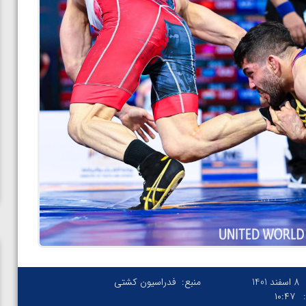
8 اسفند 1401
منبع:
فدراسیون کشتی
۱۰:۴۷