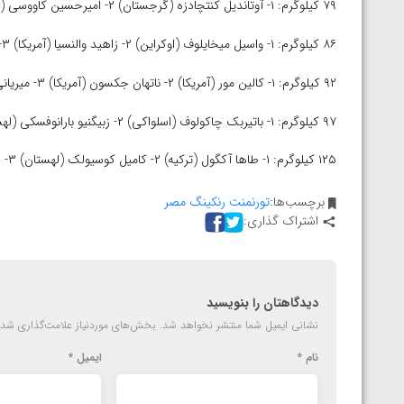
۷۹ کیلوگرم: ۱- آوتاندیل کنتچادزه (گرجستان) ۲- امیرحسین کاووسی (ایران) ۳- بکزاد عبدالرحمن اف (ازبکستان) و چاندلر مارستیلر (آمریکا)
ارمنستان
۸۶ کیلوگرم: ۱- واسیل میخایلوف (اوکراین) ۲- زاهید والنسیا (آمریکا) ۳- تاریل گافرینداشویلی (گرجستان) و سباستین جزیرزانسکی (لهستان)
۹۲ کیلوگرم: ۱- کالین مور (آمریکا) ۲- ناتهان جکسون (آمریکا) ۳- میریانی مایسورادزه (گرجستان) و فیض اله آکتورک (ترکیه)
۹۷ کیلوگرم: ۱- باتیربک چاکولوف (اسلواکی) ۲- زبیگنیو بارانوفسکی (لهستان) ۳- امیرحسین فیروز پور (ایران) و ولادیسلاو بایتسایف (مجارستان)
۱۲۵ کیلوگرم: ۱- طاها آکگول (ترکیه) ۲- کامیل کوسیولک (لهستان) ۳- حسن بای رحیموف (ازبکستان) و یوسف باتیرمورزایف (قزاقستان)
برچسب‌ها:
تورنمنت رنکینگ مصر
اشتراک گذاری:
دیدگاهتان را بنویسید
نشانی ایمیل شما منتشر نخواهد شد.
بخش‌های موردنیاز علامت‌گذاری شده
نام
*
ایمیل
*