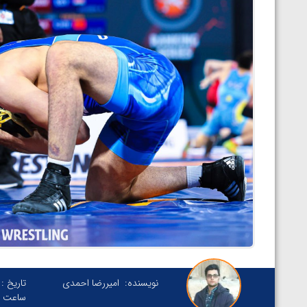
نویسنده:
امیررضا احمدی
تاریخ :
ساعت :