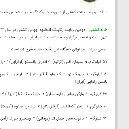
نفرات برتر مسابقات کشتی آزاد تورنمنت رنکینگ مصر، مشخص شدند.
خانه کشتی
شهر اسکندریه مصر برگزار و تیم منتخب ۴ نفر ایران در این مسابقات صاحب ۱ مدال نقره و ۱ مدال برنز شد.
اسامی نفرات برتر اوزان دهگانه این رقابت ها به شرح زیر است:
۵۷ کیلوگرم: ۱- سلیمان آتلی (ترکیه) ۲- آندری یاتسنکو (اوکراین) ۳- راحت کالجان (قزاقستان) و بکزات الماز اولو (قرقیزستان)
یاسین رضایی (ایران)
۶۵ کیلوگرم: ۱- وازگن توانیان (ارمنستان) ۲- جوزف مک کنا (آمریکا) ۳- امیدجان جلال اف (ازبکستان) و اریک آروشانیان (اوکراین)
۷۰ کیلوگرم: ۱- ارنظر آکماتالیف (قرقیزستان) ۲- بوکاس چیتوم (آمریکا) ۳- ایهور نیکیفورک (اوکراین) و گئورگی الباکیدزه (گرجستان)
۷۴ کیلوگرم: ۱- یاکوب شیخ جمال اف (رومانی) ۲- وینچنزو جوزف (آمریکا) ۳- سنور دمیرتاش (ترکیه) … ۱۵- حسین ابوذری (ایران)
توسط امین میرزازاده
ویدیو؛ باخت امین کاویانی نژاد مقابل مالخاز آمویا