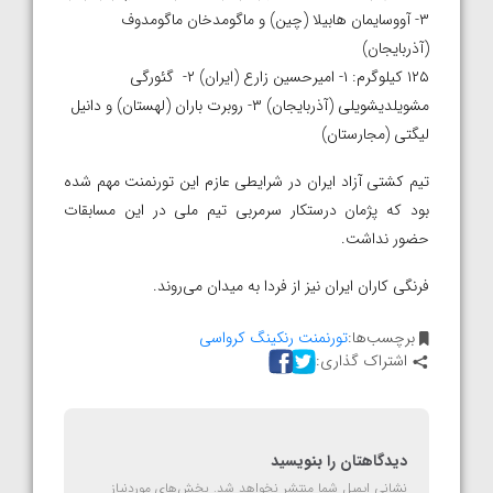
۳- آووسایمان هابیلا (چین) و ماگومدخان ماگومدوف
(آذربایجان)
۱۲۵ کیلوگرم: ۱- امیرحسین زارع (ایران) ۲- گئورگی
مشویلدیشویلی (آذربایجان) ۳- روبرت باران (لهستان) و دانیل
لیگتی (مجارستان)
تیم کشتی آزاد ایران در شرایطی عازم این تورنمنت مهم شده
بود که پژمان درستکار سرمربی تیم ملی در این مسابقات
حضور نداشت.
فرنگی کاران ایران نیز از فردا به میدان می‌روند.
برچسب‌ها:
تورنمنت رنکینگ کرواسی
اشتراک گذاری:
دیدگاهتان را بنویسید
نشانی ایمیل شما منتشر نخواهد شد.
بخش‌های موردنیاز