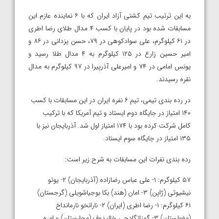
به این ترتیب تیم کشتی آزاد ایران که با ۶ نماینده عازم این
مسابقات شده بود در پایان با کسب ۴ مدال طلای رضا اطری
در ۶۱ کیلوگرم، علی سوادکوهی در ۷۹، حسن یزدانی در ۸۶ و
امیر حسین زارع در ۱۲۵ کیلوگرم به ۴ مدال طلا رسید و
یونس امامی در ۷۴ و امیرعلی آذرپیرا در ۹۷ کیلوگرم به مدال
نقره رسیدند.
در رده بندی تیمی، تیم ۶ نفره ایران در این مسابقات با کسب
۱۴۰ امتیاز در جایگاه دوم ایستاد و تیم آمریکا که با ترکیب
کامل شرکت کرده بود با ۱۷۴ امتیاز اول شد. آذربایجان نیز با
۱۳۵ امتیاز در جایگاه سوم ایستاد.
رده بندی نفرات این مسابقات به شرح زیر است:
۵۷ کیلوگرم: ۱- علی عباس رضازاده (آذربایجان) ۲- یوتو
نیشیوتی (ژاپن) ۳- امان (هند) بکا بوجیاشویلی (گرجستان)
۶۱ کیلوگرم: ۱- رضا اطری (ایران) ۲- نارانخو نارمانداخ
(مغولستان) ۳- گمزاتگادجی خالیدوف (مجارستان) و امره