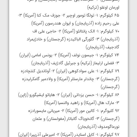
اورمان اوغلو (ترکیه)
۶۵ کیلوگرم: ۱- تولگا تومور اوچیر ۲- جوزف مک کنا (آمریکا) ۳-
علی رحیم زاده (آذربایجان) و ایوان هندرسون (آمریکا)
۷۰ کیلوگرم: ۱- الک پانتالئو (آمریکا) ۲- حاجی علی اف
(آذربایجان) ۳- گئورگی الباکیدزه (گرجستان) و خادژیمراد
گادجیف (آذربایجان)
۷۴ کیلوگرم: ۱- جیسون نولف (آمریکا) ۲- یونس امامی (ایران)
۳- فضلی ارلیماز (ترکیه) و جبرئیل گادژیف (آذربایجان)
۷۹ کیلوگرم: ۱- علی سوادکوهی (ایران) ۲- آوتاندیل کنتچادزه
(گرجستان) ۳- چاندلر مارستلر (آمریکا) و ولادمیر گامکرلیدزه
(گرجستان)
۸۶ کیلوگرم: ۱- حسن یزدانی (ایران) ۲- هایاتو ایشیگورو (ژاپن)
۳- مارک هال (آمریکا) و زاهید والنسیا (آمریکا)
۹۲ کلیوگرم: ۱- کالین مور (آمریکا) ۲- میریانی مایسورادزه
(گرجستان) ۳- گانخویاگ گانباتار (مغولستان) و عثمان
نورماگومدوف (آذربایجان)
۹۷ کیلوگرم: ۱- کایل اسنایدر (آمریکا) ۲- امیرعلی آذرپیرا (ایران)