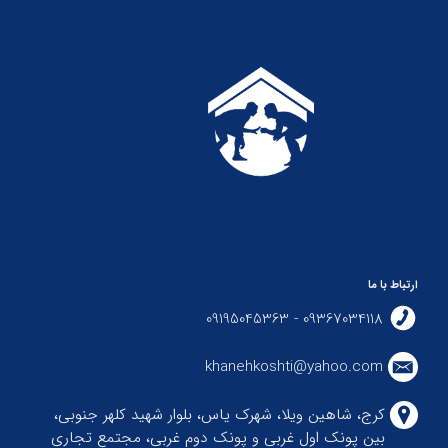
ارتباط با ما
09367034118 - 09195045363
khanehkoshti@yahoo.com
کرج، شاهین ویلا، شهرک یاس، بلوار شهید کلهر جنوبی،
بین پونک اول غربی و پونک دوم غربی، مجتمع تجاری