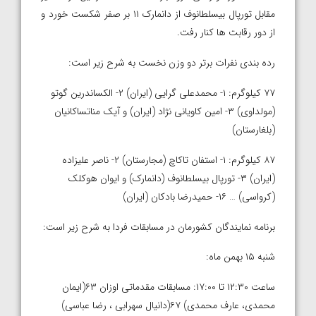
مقابل تورپال بیسلطانوف از دانمارک ۱۱ بر صفر شکست خورد و
از دور رقابت ها کنار رفت.
رده بندی نفرات برتر دو وزن نخست به شرح زیر است:
۷۷ کیلوگرم: ۱- محمدعلی گرایی (ایران) ۲- الکساندرین گوتو
(مولداوی) ۳- امین کاویانی نژاد (ایران) و آیک مناتساکانیان
(بلغارستان)
۸۷ کیلوگرم: ۱- استفان تاکاچ (مجارستان) ۲- ناصر علیزاده
(ایران) ۳- تورپال بیسلطانوف (دانمارک) و ایوان هوکلک
(کرواسی) … ۱۶- حمیدرضا بادکان (ایران)
برنامه نمایندگان کشورمان در مسابقات فردا به شرح زیر است:
شنبه ۱۵ بهمن ماه:
ساعت ۱۲:۳۰ تا ۱۷:۰۰: مسابقات مقدماتی اوزان ۶۳(ایمان
محمدی، عارف محمدی) ۶۷(دانیال سهرابی ، رضا عباسی)